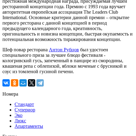
престижная международная награда, присуждаемая лучшей
ресторанной концепции года. Премию с 1993 года вручает
авторитетная европейская ассоциация The Leaders Club
International. Основные критерии данной премии – открытие
первого ресторана с данной концепцией в период
предыдущего календарного года, креативность,
оригинальность и новизна концепции, быстрая окупаемость и
потенциальная возможность тиражирования концепции.
Шеф повар ресторана
Антон Рубцов
был удостоен
специального приза за лучшее блюдо фестиваля -
кологривский гусь, запеченный в панцире из смородины,
квашеная репа с облепихой, яблоки моченые с брусникой и
соус из томленой гусиной печени.
Номера
Стандарт
Супериор
Эко
Люкс
Апартаменты