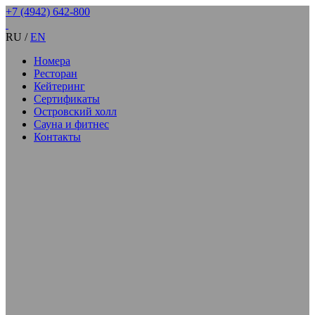
+7 (4942) 642-800
RU
/
EN
Номера
Ресторан
Кейтеринг
Сертификаты
Островский холл
Сауна и фитнес
Контакты