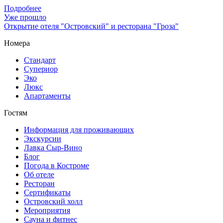
Подробнее
Уже прошло
Открытие отеля "Островский" и ресторана "Гроза"
Номера
Стандарт
Супериор
Эко
Люкс
Апартаменты
Гостям
Информация для проживающих
Экскурсии
Лавка Сыр-Вино
Блог
Погода в Костроме
Об отеле
Ресторан
Сертификаты
Островский холл
Мероприятия
Сауна и фитнес